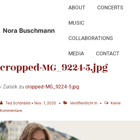
↓
Hauptnavigation
ABOUT
CONCERTS
Zum
Inhalt
MUSIC
Nora Buschmann
COLLABORATIONS
MEDIA
CONTACT
cropped-MG_9224-5.jpg
‹ Zurück zu
cropped-MG_9224-5.jpg
Ted Schönbild
•
Nov. 1, 2020
Veröffentlicht In
Keine
Kommentare