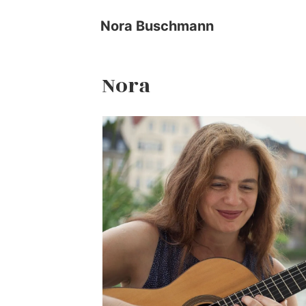
↓
Zum
Nora Buschmann
Inhalt
Nora