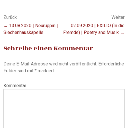
n
n
(
(
W
W
i
i
Beitragsnavigation
r
r
Zurück
Weiter
d
d
i
i
← 13.08.2020 | Neuruppin |
02.09.2020 | EXILIO (In die
n
n
n
n
Siechenhauskapelle
Fremde) | Poetry and Musik →
e
e
u
u
e
e
m
m
Schreibe einen Kommentar
F
F
e
e
n
n
s
s
t
t
Deine E-Mail-Adresse wird nicht veröffentlicht.
Erforderliche
e
e
r
r
Felder sind mit
*
markiert
g
g
e
e
ö
ö
f
f
Kommentar
f
f
n
n
e
e
t
t
)
)